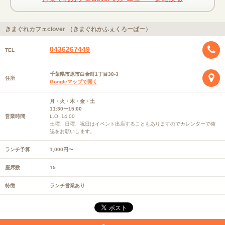
きまぐれカフェclover （きまぐれかふぇくろーばー）
0436267449
TEL
千葉県市原市白金町1丁目38-3
住所
Googleマップで開く
月・火・木・金・土
11:30〜15:00
営業時間
L.O. 14:00
土曜、日曜、祝日はイベント出店することもありますのでカレンダーで確
認をお願いします。
ランチ予算
1,000円〜
座席数
15
特徴
ランチ営業あり