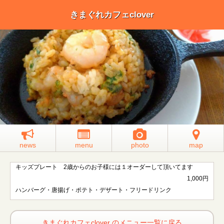
きまぐれカフェclover
news
menu
photo
map
キッズプレート 2歳からのお子様には１オーダーして頂いてます
1,000円
ハンバーグ・唐揚げ・ポテト・デザート・フリードリンク
きまぐれカフェclover のメニュー一覧に戻る