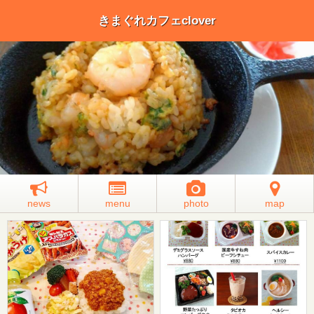
きまぐれカフェclover
news
menu
photo
map