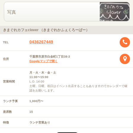
写真
きまぐれカフェclover （きまぐれかふぇくろーばー）
0436267449
TEL
千葉県市原市白金町1丁目38-3
住所
Googleマップで開く
月・火・木・金・土
11:30〜15:00
営業時間
L.O. 14:00
土曜、日曜、祝日はイベント出店することもありますのでカレンダーで確
認をお願いします。
ランチ予算
1,000円〜
座席数
15
特徴
ランチ営業あり